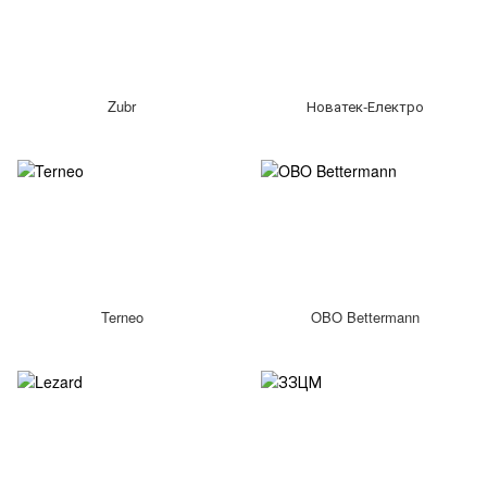
Zubr
Новатек-Електро
Terneo
OBO Bettermann