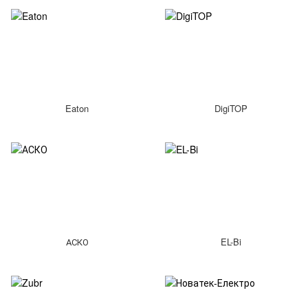
Eaton
DigiTOP
АСКО
EL-Bi