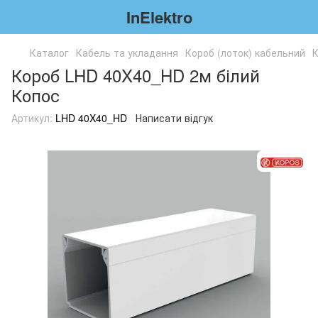
InElektro
Каталог
Кабель та укладання
Короб (лоток) кабельний
К
Короб LHD 40X40_HD 2м білий
Копос
Артикул:
LHD 40X40_HD
Написати відгук