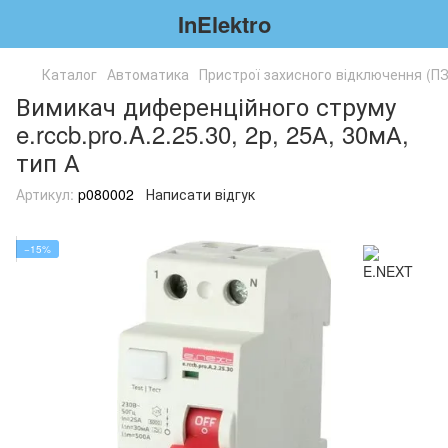
InElektro
Каталог
Автоматика
Пристрої захисного відключення (П
Вимикач диференційного струму
e.rccb.pro.A.2.25.30, 2р, 25А, 30мА,
тип А
Артикул:
p080002
Написати відгук
−15%