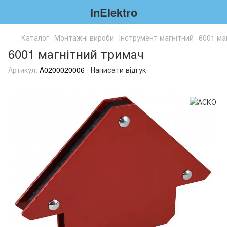
InElektro
Каталог
Монтажні вироби
Інструмент магнітний
6001 ма
6001 магнітний тримач
Артикул:
A0200020006
Написати відгук