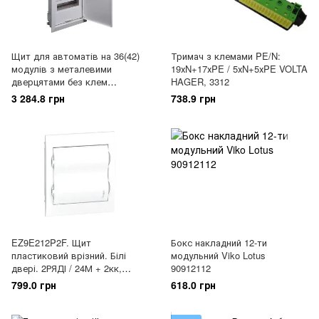
Щит для автоматів на 36(42)
Тримач з клемами PE/N:
модулів з металевими
19хN+17хPE / 5хN+5хPE VOLTA
дверцятами без клем
HAGER, 3312
вмонтований VOLTA HAGER,
3 284.8 грн
738.9 грн
3311
EZ9E212P2F. Щит
Бокс накладний 12-ти
пластиковий врізний. Білі
модульний Viko Lotus
двері. 2РЯДІ / 24М + 2кк,
90912112
23405
799.0 грн
618.0 грн