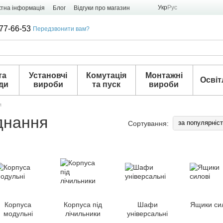
Укр
Рус
ктна інформація
Блог
Відгуки про магазин
77-66-53
Передзвонити вам?
та
Установчі
Комутація
Монтажні
Освіт
ди
вироби
та пуск
вироби
я
днання
за популярніс
Сортування:
Корпуса
Корпуса під
Шафи
Ящики си
модульні
лічильники
універсальні