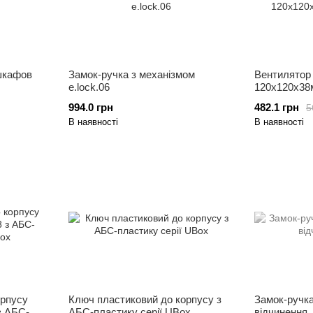
 шкафов
Замок-ручка з механізмом
Вентилятор e
e.lock.06
120х120х38
994.0 грн
482.1 грн
5
В наявності
В наявності
орпусу
Ключ пластиковий до корпусу з
Замок-ручка
з АБС-
АБС-пластику серії UBox
відчинення,