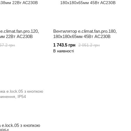
.climat.fan.pro.120,
Вентилятор e.climat.fan.pro.180,
мм 22Вт АС230В
180х180х65мм 45Вт АС230В
1 743.5 грн
67.2 грн
2 051.2 грн
В наявності
 e.lock.05 з кнопкою
 IP54