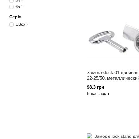
54
65
1
Серія
UBox
2
Замок e.lock.01 двойная
22-25/50, металлически
98.3 грн
В наявності