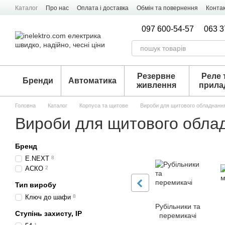
Перейти к основному контенту
Каталог
Про нас
Оплата і доставка
Обмін та повернення
Конта
097 600-54-57
063 3
Резервне
Реле 
Бренди
Автоматика
живлення
прила
Головна
Каталог
Корпуса та щитове
Вироби для щитового обладнанн
Вироби для щитового обла
Бренд
E.NEXT
8
АСКО
2
Тип виробу
Ключ до шафи
8
Рубільники та
Ступінь захисту, ІР
перемикачі
1