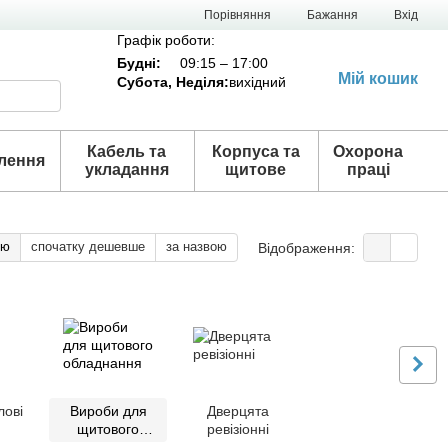
Порівняння
Бажання
Вхід
Графік роботи:
Будні:
09:15 – 17:00
Мій кошик
Субота,
Неділя
:
вихідний
Кабель та
Корпуса та
Охорона
лення
укладання
щитове
праці
тю
спочатку дешевше
за назвою
Відображення:
лові
Вироби для
Дверцята
щитового
ревізіонні
обладнання