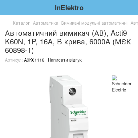
InElektro
Каталог
Автоматика
Вимикачі модульні автоматичні
Авт
Автоматичний вимикач (АВ), Acti9
K60N, 1P, 16A, B крива, 6000A (МЄК
60898-1)
Артикул:
A9K01116
Написати відгук