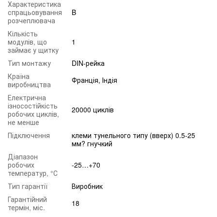
Характеристика
спрацьовування
B
розчеплювача
Кількість
модулів, що
1
займає у щитку
Тип монтажу
DIN-рейка
Країна
Франція, Індія
виробництва
Електрична
ізносостійкість
20000 циклів
робочих циклів,
не менше
Підключення
клеми тунельного типу (вверх) 0.5-25
мм? гнучкий
Діапазон
робочих
-25…+70
температур, °С
Тип гарантії
Виробник
Гарантійний
18
термін, міс.