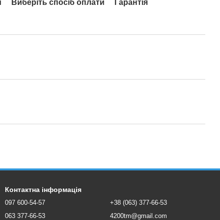
и
Виберіть спосіб оплати
Гарантія
Контактна інформація
097 600-54-57
+38 (063) 377-66-53
063 377-66-53
4200tm@gmail.com