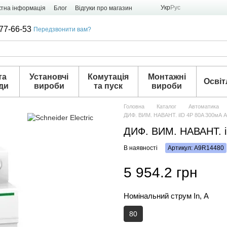
Укр
Рус
ктна інформація
Блог
Відгуки про магазин
77-66-53
Передзвонити вам?
та
Установчі
Комутація
Монтажні
Освіт
ди
вироби
та пуск
вироби
Головна
Каталог
Автоматика
ДИФ. ВИМ. НАВАНТ. iID 4P 80A 300мА 
ДИФ. ВИМ. НАВАНТ. i
В наявності
Артикул: A9R14480
5 954.2 грн
Номінальний струм In, А
80