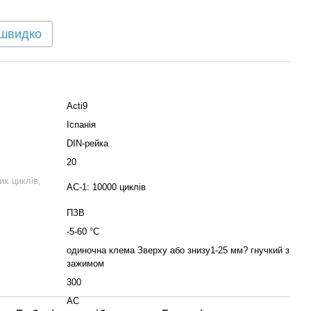
 швидко
Acti9
Іспанія
DIN-рейка
20
их циклів,
AC-1: 10000 циклів
ПЗВ
-5-60 °C
одиночна клема Зверху або знизу1-25 мм? гнучкий з
зажимом
300
АС