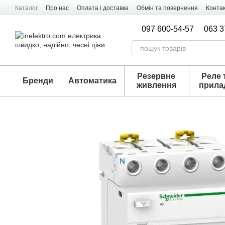
Перейти к основному контенту
Каталог
Про нас
Оплата і доставка
Обмін та повернення
Конта
097 600-54-57
063 3
Резервне
Реле 
Бренди
Автоматика
живлення
прила