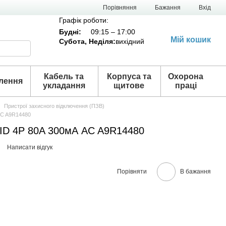
Порівняння
Бажання
Вхід
Графік роботи:
Будні:
09:15 – 17:00
Мій кошик
Субота,
Неділя
:
вихідний
Кабель та
Корпуса та
Охорона
лення
укладання
щитове
праці
Пристрої захисного відключення (ПЗВ)
AC A9R14480
ID 4P 80A 300мА AC A9R14480
Написати відгук
Порівняти
В бажання