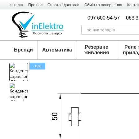
Перейти к основному контенту
Каталог
Про нас
Оплата і доставка
Обмін та повернення
Конта
097 600-54-57
063 3
Резервне
Реле 
Бренди
Автоматика
живлення
прила
−15%