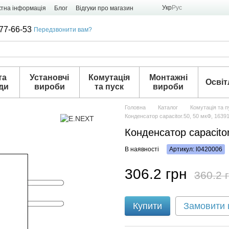
Укр
Рус
ктна інформація
Блог
Відгуки про магазин
77-66-53
Передзвонити вам?
та
Установчі
Комутація
Монтажні
Освіт
ди
вироби
та пуск
вироби
Головна
Каталог
Комутація та п
Кондeнсатор capacitor.50, 50 мкФ, 1639
Кондeнсатор capacito
В наявності
Артикул: l0420006
306.2 грн
360.2 
Купити
Замовити