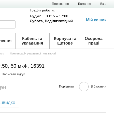
Порівняння
Бажання
Вхід
Графік роботи:
Будні:
09:15 – 17:00
Мій кошик
Субота,
Неділя
:
вихідний
Кабель та
Корпуса та
Охорона
лення
укладання
щитове
праці
уск
Компенсація реактивної потужності
1
r.50, 50 мкФ, 16391
Написати відгук
грн
Порівняти
В бажання
 швидко