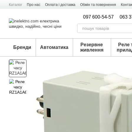
Перейти к основному контенту
Каталог
Про нас
Оплата і доставка
Обмін та повернення
Конта
097 600-54-57
063 3
Резервне
Реле 
Бренди
Автоматика
живлення
прила