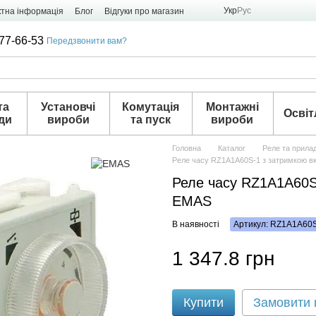
Укр
Рус
ктна інформація
Блог
Відгуки про магазин
77-66-53
Передзвонити вам?
та
Установчі
Комутація
Монтажні
Освіт
ди
вироби
та пуск
вироби
Головна
Каталог
Реле та прила
Реле часу RZ1A1A60S-1 з затримкою в
Реле часу RZ1A1A60S
EMAS
В наявності
Артикул: RZ1A1A60
1 347.8 грн
Купити
Замовити