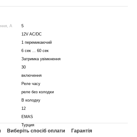
ння, А
5
12V AC/DC
1 перемикаючий
6 сек ... 60 сек
Затримка увімкнення
30
включення
Реле часу
реле без колодки
В колодку
12
EMAS
Турция
и
Виберіть спосіб оплати
Гарантія