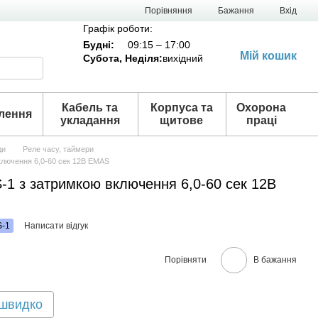
Порівняння
Бажання
Вхід
Графік роботи:
Будні:
09:15 – 17:00
Мій кошик
Субота,
Неділя
:
вихідний
Кабель та
Корпуса та
Охорона
лення
укладання
щитове
праці
ди
Реле часу, таймери
ключення 6,0-60 сек 12В EMAS
-1 з затримкою включення 6,0-60 сек 12В
S-1
Написати відгук
Порівняти
В бажання
 швидко