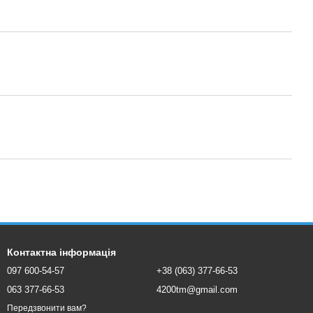
Контактна інформація
097 600-54-57
+38 (063) 377-66-53
063 377-66-53
4200tm@gmail.com
Передзвонити вам?