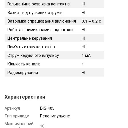
Гальванічна розв'язка контактів
НІ
Захист від пускових струмів
НІ
Затримка спрацювання включення
0,1 – 0,2 с
Робота з вимикачами з підсвіткою
НІ
Центральне керування
НІ
Пам'ять стану контактів
НІ
Струм керуючого імпульсу
1 мА
Кількість каналів
1
Радіокерування
НІ
Характеристики
Артикул
BIS-403
Тип приладу
Реле імпульсне
Максимальний
10