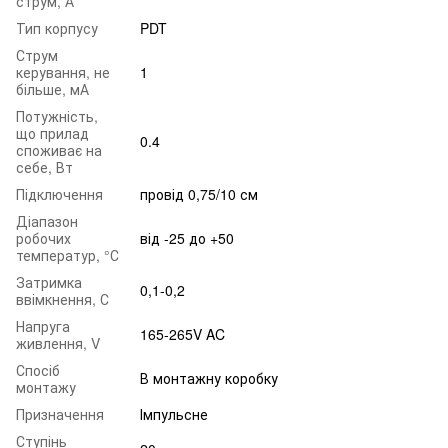
струм, А
Тип корпусу
PDT
Струм
керування, не
1
більше, мА
Потужність,
що прилад
0.4
споживає на
себе, Вт
Підключення
провід 0,75/10 см
Діапазон
робочих
від -25 до +50
температур, °С
Затримка
0,1-0,2
ввімкнення, С
Напруга
165-265V AC
живлення, V
Спосіб
В монтажну коробку
монтажу
Призначення
Імпульсне
Ступінь