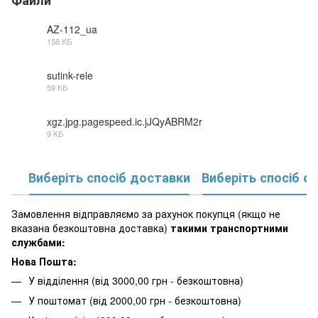
AZ-112_ua
158 КБ
PDF
sutink-rele
59 КБ
JPG
xgz.jpg.pagespeed.ic.jJQyABRM2r
9 КБ
JPG
Виберіть спосіб доставки
Виберіть спосіб о
Замовлення відправляємо за рахунок покупця (якщо не
вказана безкоштовна доставка)
такими транспортними
службами:
Нова Пошта:
У відділення (від 3000,00 грн - безкоштовна)
У поштомат (від 2000,00 грн - безкоштовна)