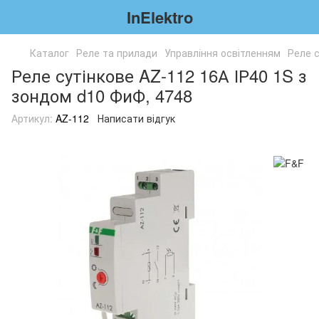
InElektro
Каталог
Реле та прилади
Управління освітленням
Реле с
Реле сутінкове AZ-112 16А ІР40 1S з
зондом d10 ФиФ, 4748
Артикул:
AZ-112
Написати відгук