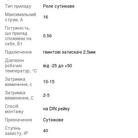
Тип приладу
Реле сутінкове
Максимальний
16
струм, А
Потужність,
що прилад
0.56
споживає на
себе, Вт
Підключення
гвинтові затискачі 2,5мм
Діапазон
робочих
від -25 до +50
температур, °С
Затримка
10-15
вимкнення, с
Затримка
2-5
ввімкнення, С
Спосіб
на DIN рейку
монтажу
Призначення
Сутінкове
Ступінь
40
захисту, IP