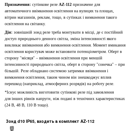
Призначення:
cутінкове реле
AZ-112
призначене для
автоматичного ввімкнення освітлення на вулицях та площах,
вітрин магазинів, реклам, тощо, в сутінках і вимкнення такого
освітлення на світанку.
Дія:
зовнішній зонд реле треба монтувати в місці, де є постійний
доступ природнього денного світла, зміна інтенсивності якого
викликає ввімкнення або вимкнення освітлення. Момент вмикання
освітлення користувач може встановити потенціометром. Оберт в
сторону "місяця" – ввімкнення освітлення при меншій
інтенсивності природнього світла, оберт в сторону "сонечка" – при
більшій. Реле обладнано системою затримки ввімкнення і
вимкнення освітлення, таким чином він знешкоджує вплив
перешкод (наприклад, атмосферних розрядів) на роботу реле.
*Існує можливість виготовити сутінкові реле під замовлення
для інших рівнів напруги, ніж подані в технічних характеристиках
(24 В, 48 В, 110 В тощо).
Зонд d10 IР65, входить в комплект AZ-112