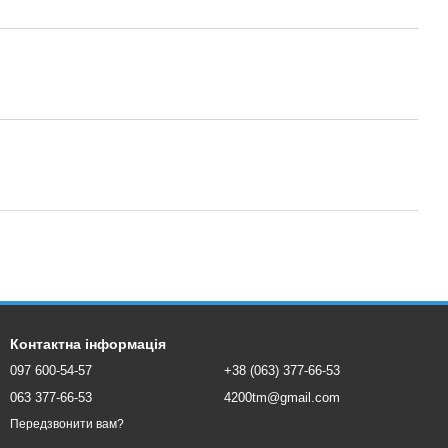
Контактна інформація
097 600-54-57
+38 (063) 377-66-53
063 377-66-53
4200tm@gmail.com
Передзвонити вам?