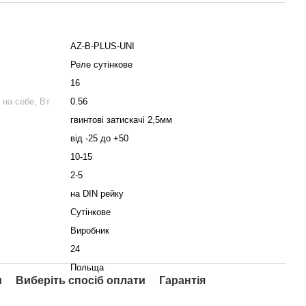
AZ-B-PLUS-UNI
Реле сутінкове
16
 на себе, Вт
0.56
гвинтові затискачі 2,5мм
від -25 до +50
10-15
2-5
на DIN рейку
Сутінкове
Виробник
24
Польща
и
Виберіть спосіб оплати
Гарантія