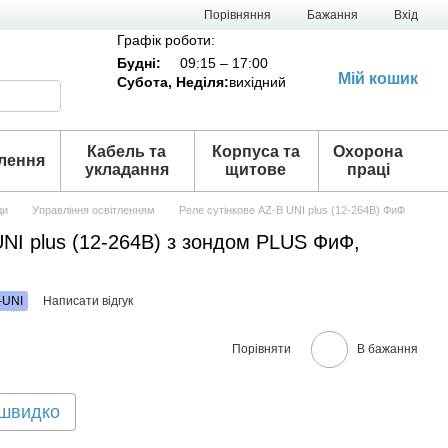
Порівняння
Бажання
Вхід
Графік роботи:
Будні:
09:15 – 17:00
Мій кошик
Субота,
Неділя
:
вихідний
Кабель та
Корпуса та
Охорона
лення
укладання
щитове
праці
ди
Управління освітленням
Реле сутінкове AZ-B UNI plus (12-264В) ФиФ
UNI plus (12-264В) з зондом PLUS ФиФ,
-UNI
Написати відгук
Порівняти
В бажання
 швидко