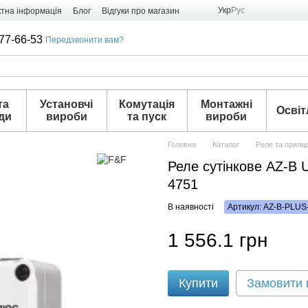
Укр
Рус
ктна інформація
Блог
Відгуки про магазин
77-66-53
Передзвонити вам?
та
Установчі
Комутація
Монтажні
Освіт
ди
вироби
та пуск
вироби
Головна
Каталог
Реле та прила
Реле сутінкове AZ-B 
4751
В наявності
Артикул: AZ-B-PLUS
1 556.1 грн
Купити
Замовити