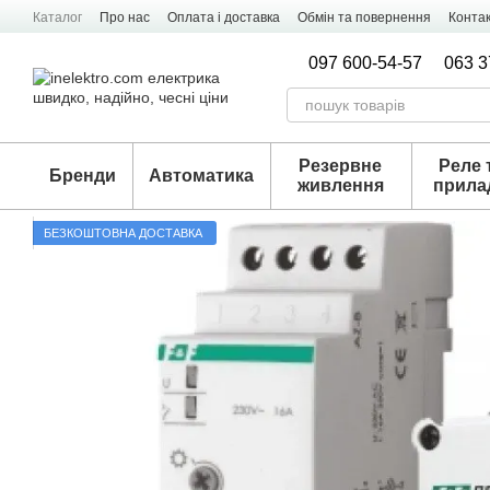
Перейти к основному контенту
Каталог
Про нас
Оплата і доставка
Обмін та повернення
Конта
097 600-54-57
063 3
Резервне
Реле 
Бренди
Автоматика
живлення
прила
БЕЗКОШТОВНА ДОСТАВКА