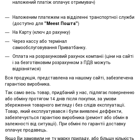
наложений платіж оплачує отримувач)
Наложеним платежем на відділенні транспортної служби
(доступно для
"Meest Пошта"
)
На Карту (ключ до рахунку)
Через кассу або термінал
самообслуговування Приватбанку.
Оплата на розрахунковий рахунок компанії (ціни на сайті
і за безготівковим розрахунком з ПДВ можуть
відрізнятися)
Вся продукція, представлена ​​на нашому сайті, забезпечена
гарантією виробника.
Так само весь товар, придбаний у нас, підлягає поверненню
або обміну протягом 14 днів після покупки, за умови
збереження товарного вигляду і без слідів експлуатації.
Товар, який експлуатувався і були виявлені деффекти,
забезпечується гарантією виробника (ремонт або обмін в
залежності від ситуації). При обміні по гарантії доставку
оплачує продавець.
Якщо Ви замовили не ту марку приладу, або більшу кількість