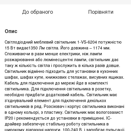
До обраного
Порівняти
Опис
Світлодіодний меблевий світильник 1-VS-6204 потужністю
15 Вт видає1350 Лм світла. Його довжина – 1174 мм.
Споживаючи в рази менше електрики, ніж лампи
розжарювання або люмінесцентні лампи, світильник дає
таку ж кількість світла і прослужить в кілька разів довше.
Світильник відмінно підходить для установки в кухонних
шафах, шафах купе, книжкових стелажах, висувних ящиках.
Кабель для підключення до мережі йде в комплекті
світильника. Для підключення світильника в розетку,
необхідно придбати додатковий кабель. Світильник має
з'єднувальний елемент для підключення декількох
світильників в ряд. Розсіювач і корпус світильника виконані
в одному кольорі, з пластику. Світильник має вологозахист
IP20 і рекомендується до установки в приміщенні. IC-
драйвер забезпечує стабільну роботу світильника в
широкому діапазоні напруги, 100-240 В, і запобігає пульсації.