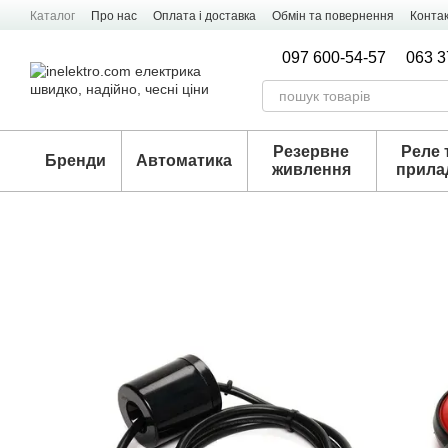
Перейти к основному контенту
Каталог
Про нас
Оплата і доставка
Обмін та повернення
Конта
097 600-54-57
063 3
Резервне
Реле 
Бренди
Автоматика
живлення
прила