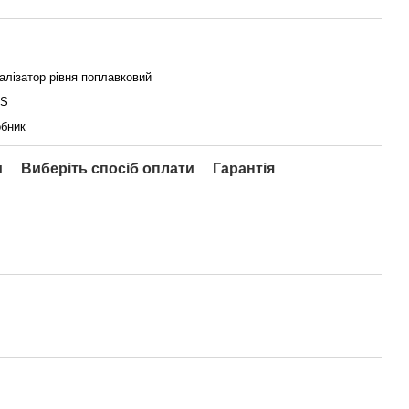
алізатор рівня поплавковий
S
бник
и
Виберіть спосіб оплати
Гарантія