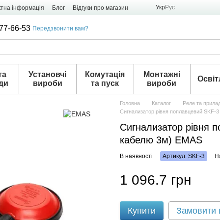
Укр
Рус
ктна інформація
Блог
Відгуки про магазин
77-66-53
Передзвонити вам?
та
Установчі
Комутація
Монтажні
Освіт
ди
вироби
та пуск
вироби
Головна
Каталог
Реле та прила
Сигнализатор рівня поплавцевий SKF-
Сигнализатор рівня 
кабелю 3м) EMAS
В наявності
Артикул: SKF-3
Н
1 096.7 грн
Купити
Замовити