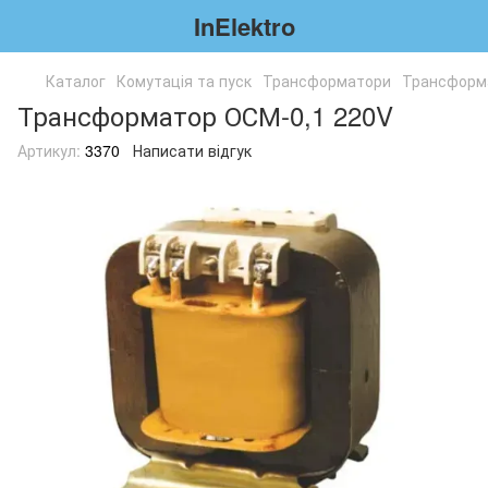
InElektro
Каталог
Комутація та пуск
Трансформатори
Трансформ
Трансформатор ОСМ-0,1 220V
Артикул:
3370
Написати відгук