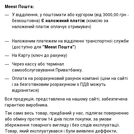
Meest Пошта:
У відділення, у поштомати або кур'єром (від 3000,00 грн -
безкоштовна)
Є наложений платіж
(комісію за
наложений платіж оплачує отримувач)
Наложеним платежем на відділенні транспортної служби
(доступно для
"Meest Пошта"
)
На Карту (ключ до рахунку)
Через кассу або термінал
самообслуговування Приватбанку.
Оплата на розрахунковий рахунок компанії (ціни на сайті
і за безготівковим розрахунком з ПДВ можуть
відрізнятися)
Вся продукція, представлена ​​на нашому сайті, забезпечена
гарантією виробника.
Так само весь товар, придбаний у нас, підлягає поверненню
або обміну протягом 14 днів після покупки, за умови
збереження товарного вигляду і без слідів експлуатації.
Товар, який експлуатувався і були виявлені деффекти,