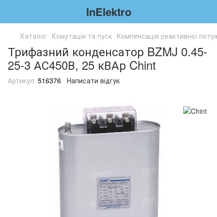
InElektro
Каталог
Комутація та пуск
Компенсація реактивної поту
Трифазний конденсатор BZMJ 0.45-
25-3 АС450В, 25 кВАр Chint
Артикул:
516376
Написати відгук