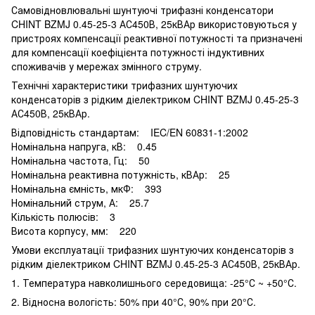
Самовідновлювальні шунтуючі трифазні конденсатори
CHINT BZMJ 0.45-25-3 АС450В, 25кВАр використовуються у
пристроях компенсації реактивної потужності та призначені
для компенсації коефіцієнта потужності індуктивних
споживачів у мережах змінного струму.
Технічні характеристики трифазних шунтуючих
конденсаторів з рідким діелектриком CHINT BZMJ 0.45-25-3
АС450В, 25кВАр.
Відповідність стандартам: IEC/EN 60831-1:2002
Номінальна напруга, кВ: 0.45
Номінальна частота, Гц: 50
Номінальна реактивна потужність, кВАр: 25
Номінальна ємність, мкФ: 393
Номінальний струм, А: 25.7
Кількість полюсів: 3
Висота корпусу, мм: 220
Умови експлуатації трифазних шунтуючих конденсаторів з
рідким діелектриком CHINT BZMJ 0.45-25-3 АС450В, 25кВАр.
1. Температура навколишнього середовища: -25°С ~ +50°С.
2. Відносна вологість: 50% при 40°С, 90% при 20°С.