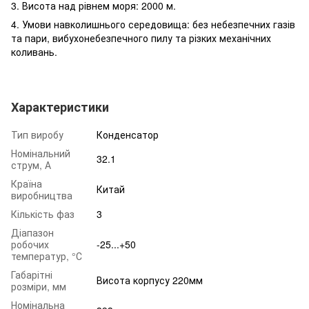
3. Висота над рівнем моря: 2000 м.
4. Умови навколишнього середовища: без небезпечних газів
та пари, вибухонебезпечного пилу та різких механічних
коливань.
Характеристики
Тип виробу
Конденсатор
Номінальний
32.1
струм, А
Країна
Китай
виробництва
Кількість фаз
3
Діапазон
робочих
-25...+50
температур, °С
Габарітні
Висота корпусу 220мм
розміри, мм
Номінальна