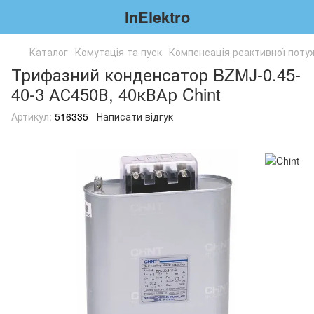
InElektro
Каталог
Комутація та пуск
Компенсація реактивної поту
Трифазний конденсатор BZMJ-0.45-
40-3 АС450В, 40кВАр Chint
Артикул:
516335
Написати відгук