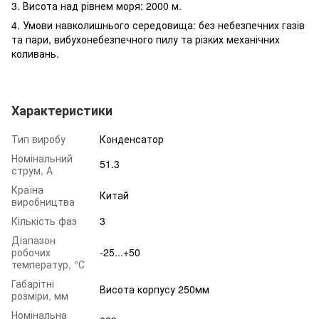
3. Висота над рівнем моря: 2000 м.
4. Умови навколишнього середовища: без небезпечних газів
та пари, вибухонебезпечного пилу та різких механічних
коливань.
Характеристики
Тип виробу
Конденсатор
Номінальний
51.3
струм, А
Країна
Китай
виробництва
Кількість фаз
3
Діапазон
робочих
-25...+50
температур, °С
Габарітні
Висота корпусу 250мм
розміри, мм
Номінальна