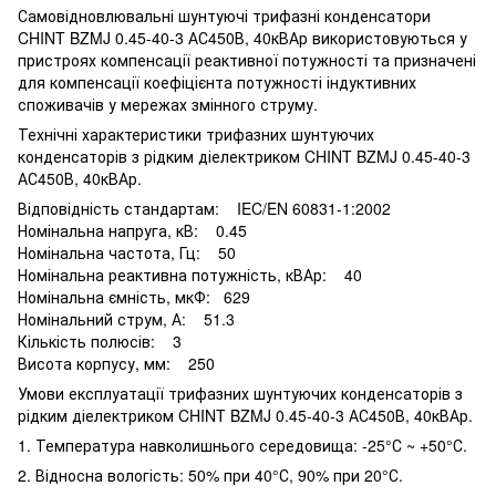
Самовідновлювальні шунтуючі трифазні конденсатори
CHINT BZMJ 0.45-40-3 АС450В, 40кВАр використовуються у
пристроях компенсації реактивної потужності та призначені
для компенсації коефіцієнта потужності індуктивних
споживачів у мережах змінного струму.
Технічні характеристики трифазних шунтуючих
конденсаторів з рідким діелектриком CHINT BZMJ 0.45-40-3
АС450В, 40кВАр.
Відповідність стандартам: IEC/EN 60831-1:2002
Номінальна напруга, кВ: 0.45
Номінальна частота, Гц: 50
Номінальна реактивна потужність, кВАр: 40
Номінальна ємність, мкФ: 629
Номінальний струм, А: 51.3
Кількість полюсів: 3
Висота корпусу, мм: 250
Умови експлуатації трифазних шунтуючих конденсаторів з
рідким діелектриком CHINT BZMJ 0.45-40-3 АС450В, 40кВАр.
1. Температура навколишнього середовища: -25°С ~ +50°С.
2. Відносна вологість: 50% при 40°С, 90% при 20°С.