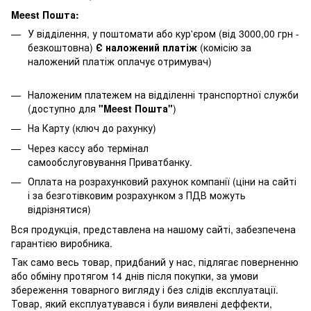
Meest Пошта:
У відділення, у поштомати або кур'єром (від 3000,00 грн -
безкоштовна)
Є наложений платіж
(комісію за
наложений платіж оплачує отримувач)
Наложеним платежем на відділенні транспортної служби
(доступно для
"Meest Пошта"
)
На Карту (ключ до рахунку)
Через кассу або термінал
самообслуговування Приватбанку.
Оплата на розрахунковий рахунок компанії (ціни на сайті
і за безготівковим розрахунком з ПДВ можуть
відрізнятися)
Вся продукція, представлена ​​на нашому сайті, забезпечена
гарантією виробника.
Так само весь товар, придбаний у нас, підлягає поверненню
або обміну протягом 14 днів після покупки, за умови
збереження товарного вигляду і без слідів експлуатації.
Товар, який експлуатувався і були виявлені деффекти,