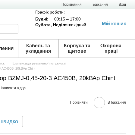
Порівняння
Бажання
Вхід
Графік роботи:
Будні:
09:15 – 17:00
Мій кошик
Субота,
Неділя
:
вихідний
Кабель та
Корпуса та
Охорона
лення
укладання
щитове
праці
уск
Компенсація реактивної потужності
 АС450В, 20kВАр Chint
ор BZMJ-0,45-20-3 АС450В, 20kВАр Chint
Написати відгук
Порівняти
В бажання
 швидко