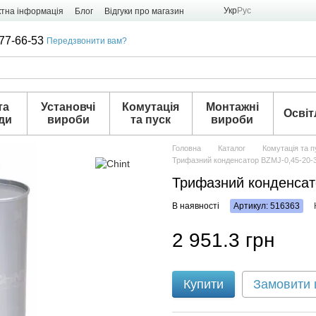
Укр
Рус
ктна інформація
Блог
Відгуки про магазин
77-66-53
Передзвонити вам?
та
Установчі
Комутація
Монтажні
Освіт
ди
вироби
та пуск
вироби
Головна
Каталог
Комутація та п
Трифазний конденсатор BZMJ-0,45-20-3
Трифазний конденсат
В наявності
Артикул: 516363
2 951.3 грн
Купити
Замовити