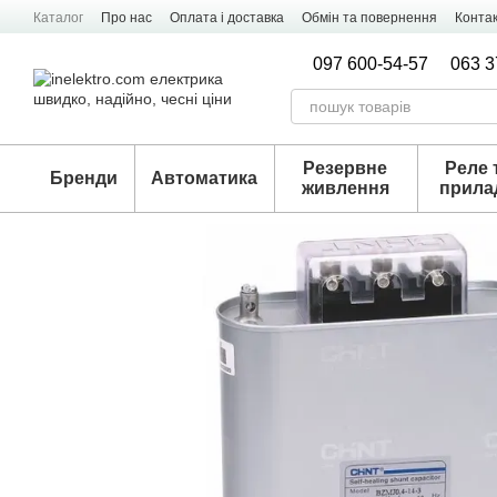
Перейти к основному контенту
Каталог
Про нас
Оплата і доставка
Обмін та повернення
Конта
097 600-54-57
063 3
Резервне
Реле 
Бренди
Автоматика
живлення
прила