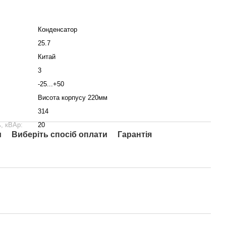
Конденсатор
25.7
Китай
3
-25...+50
Висота корпусу 220мм
314
, кВАр:
20
и
Виберіть спосіб оплати
Гарантія