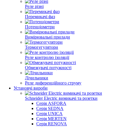
Реле різні
Перемикачі фаз
Потенціометри
Вимірювальні прилади
Термогегулятори
Реле контролю ізоляції
Обмежувачі потужності
Лічильники
Реле диференційного струму
Установчі вироби
Schneider Electric вимикачі та розетки
Серія ASFORA
Серія SEDNA
Серія UNICA
Серія MERTEN
Серія RENOVA