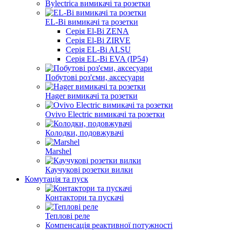
Bylectrica вимикачі та розетки
EL-Bi вимикачі та розетки
Серія El-Bi ZENA
Серія El-Bi ZIRVE
Серія EL-Bi ALSU
Серія EL-Bi EVA (IP54)
Побутові роз'єми, аксесуари
Hager вимикачі та розетки
Ovivo Electric вимикачі та розетки
Колодки, подовжувачі
Marshel
Каучукові розетки вилки
Комутація та пуск
Контактори та пускачі
Теплові реле
Компенсація реактивної потужності