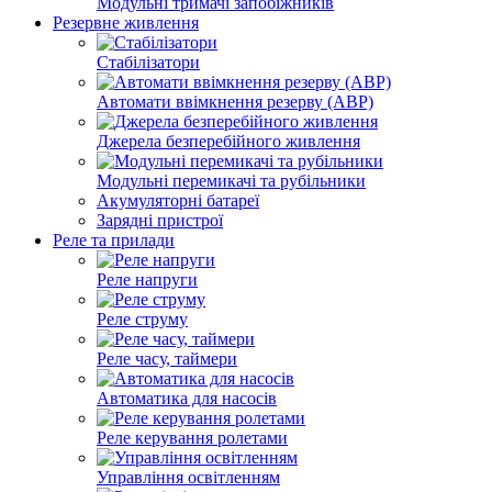
Модульні тримачі запобіжників
Резервне живлення
Стабілізатори
Автомати ввімкнення резерву (АВР)
Джерела безперебійного живлення
Модульні перемикачі та рубільники
Акумуляторні батареї
Зарядні пристрої
Реле та прилади
Реле напруги
Реле струму
Реле часу, таймери
Автоматика для насосів
Реле керування ролетами
Управління освітленням