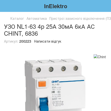
InElektro
Каталог
Автоматика
Пристрої захисного відключення (П
УЗО NL1-63 4р 25А 30мА 6кА АС
CHINT, 6836
Артикул:
200223
Написати відгук