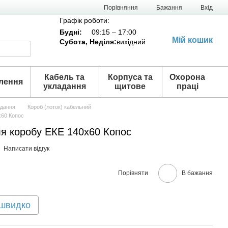
Порівняння
Бажання
Вхід
Графік роботи:
Будні:
09:15 – 17:00
Мій кошик
Субота,
Неділя
:
вихідний
Кабель та
Корпуса та
Охорона
лення
укладання
щитове
праці
адання
Короб (лоток) кабельний
х60 Копос
я коробу ЕКЕ 140х60 Копос
Написати відгук
Порівняти
В бажання
 швидко