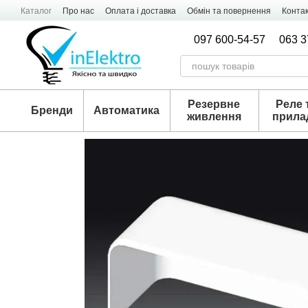
Перейти к основному контенту
Каталог
Про нас
Оплата і доставка
Обмін та повернення
Конта
097 600-54-57
063 3
Резервне
Реле 
Бренди
Автоматика
живлення
прила