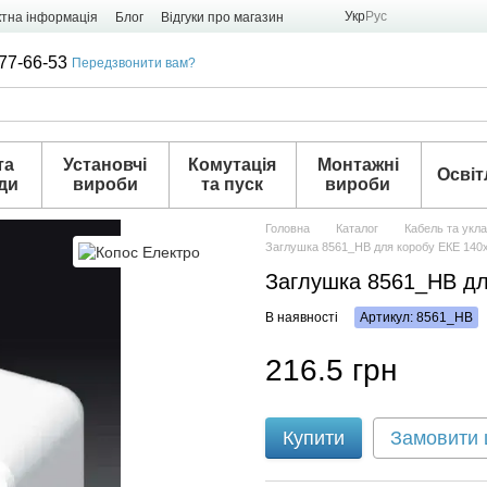
Укр
Рус
ктна інформація
Блог
Відгуки про магазин
77-66-53
Передзвонити вам?
та
Установчі
Комутація
Монтажні
Освіт
ди
вироби
та пуск
вироби
Головна
Каталог
Кабель та укл
Заглушка 8561_HB для коробу ЕКЕ 140
Заглушка 8561_HB дл
В наявності
Артикул: 8561_HB
216.5 грн
Купити
Замовити