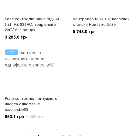
Реле контролю рівня рідини
Контролер МСК-107 насосной
F&F PZ-831RC, трирівневе
станции Новатек, 5639
230V без зондів
5 748.0 грн
3 285.0 грн
−15%
Реле контролю погружного
насоса однофазне
e.control.w03
963.1 грн
1 133.1 грн