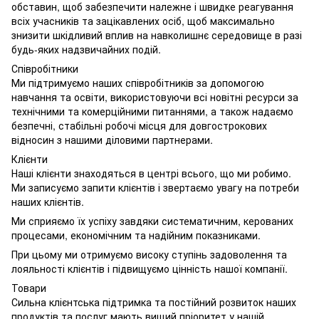
обставин, щоб забезпечити належне і швидке реагування
всіх учасників та зацікавлених осіб, щоб максимально
знизити шкідливий вплив на навколишнє середовище в разі
будь-яких надзвичайних подій.
Співробітники
Ми підтримуємо наших співробітників за допомогою
навчання та освіти, використовуючи всі новітні ресурси за
технічними та комерційними питаннями, а також надаємо
безпечні, стабільні робочі місця для довгострокових
відносин з нашими діловими партнерами.
Клієнти
Наші клієнти знаходяться в центрі всього, що ми робимо.
Ми записуємо запити клієнтів і звертаємо увагу на потреби
наших клієнтів.
Ми сприяємо їх успіху завдяки систематичним, керованих
процесами, економічним та надійним показниками.
При цьому ми отримуємо високу ступінь задоволення та
лояльності клієнтів і підвищуємо цінність нашої компанії.
Товари
Сильна клієнтська підтримка та постійний розвиток наших
продуктів та послуг мають вищий пріоритет у нашій