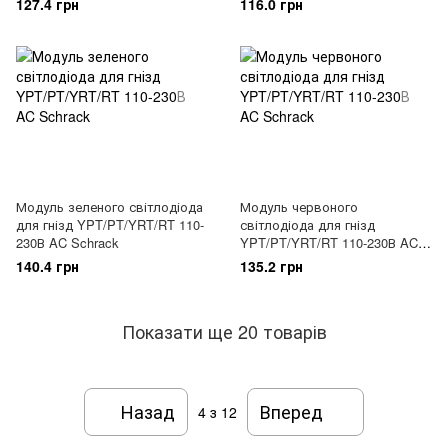
127.4 грн
116.0 грн
Модуль зеленого світлодіода
Модуль червоного
для гнізд YPT/PT/YRT/RT 110-
світлодіода для гнізд
230В AC Schrack
YPT/PT/YRT/RT 110-230В AC
Schrack
140.4 грн
135.2 грн
Показати ще 20 товарів
Назад
Вперед
4
з 12