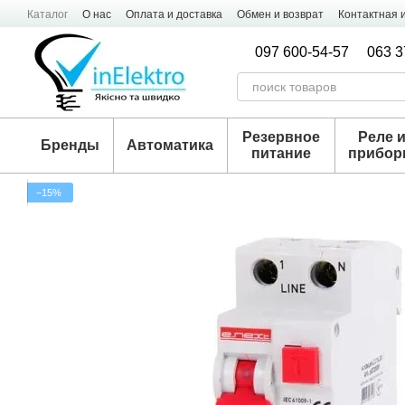
Перейти к основному контенту
Каталог
О нас
Оплата и доставка
Обмен и возврат
Контактная
097 600-54-57
063 3
Резервное
Реле 
Бренды
Автоматика
питание
прибо
−15%