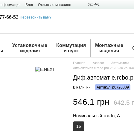
Укр
Рус
 информация
Блог
Отзывы о магазине
77-66-53
Перезвонить вам?
и
Установочные
Коммутация
Монтажные
ры
изделия
и пуск
изделия
Главная
Каталог
Автоматика
Диф.автомат e.rcbo.pro.2.C16.30 2р 16
Диф.автомат e.rcbo.p
В наличии
Артикул: p0720009
546.1 грн
642.5 
Номинальный ток In, А
16