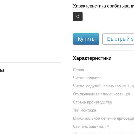
Характеристика срабатывани
C
Купить
Быстрый з
Характеристики
Серия
лы
Число полюсов
Число модулей, занимаемых в щ
Отключающая способность, кА
Страна производства
Тип монтажа
Максимальное сечение присоеди
Степень защиты, IP