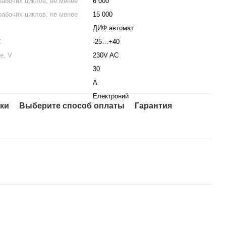
рабочих циклов, не менее
6 000
рабочих циклов, не менее
15 000
ДИФ автомат
С
-25…+40
е, V
230V AC
30
A
Електроний
ки
Выберите способ оплаты
Гарантия