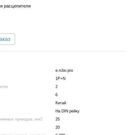
я расцепителя
аказ
e.rcbo.pro
1P+N
итке
2
6
Китай
На DIN рейку
няемых проводов, мм2
25
20