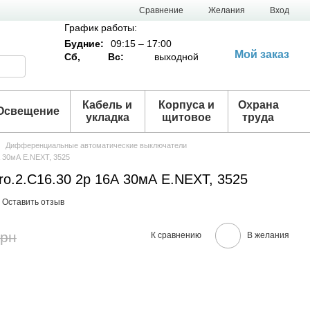
Сравнение
Желания
Вход
График работы:
Будние:
09:15 – 17:00
Мой заказ
Сб,
Вс:
выходной
Кабель и
Корпуса и
Охрана
Освещение
укладка
щитовое
труда
Дифференциальные автоматические выключатели
А 30мА E.NEXT, 3525
ro.2.C16.30 2р 16А 30мА E.NEXT, 3525
Оставить отзыв
грн
К сравнению
В желания