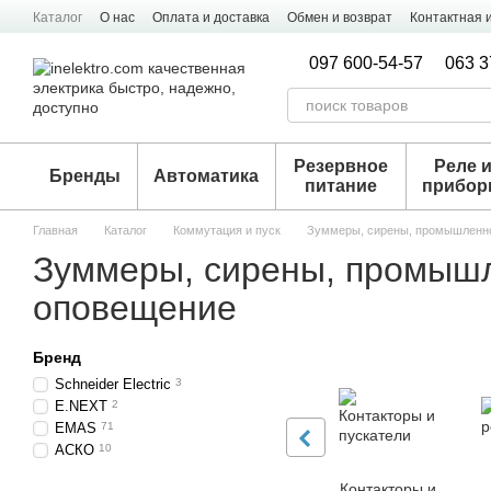
Перейти к основному контенту
Каталог
О нас
Оплата и доставка
Обмен и возврат
Контактная
097 600-54-57
063 3
Резервное
Реле 
Бренды
Автоматика
питание
прибо
Главная
Каталог
Коммутация и пуск
Зуммеры, сирены, промышленн
Зуммеры, сирены, промыш
оповещение
Бренд
Schneider Electric
3
E.NEXT
2
EMAS
71
АСКО
10
Контакторы и