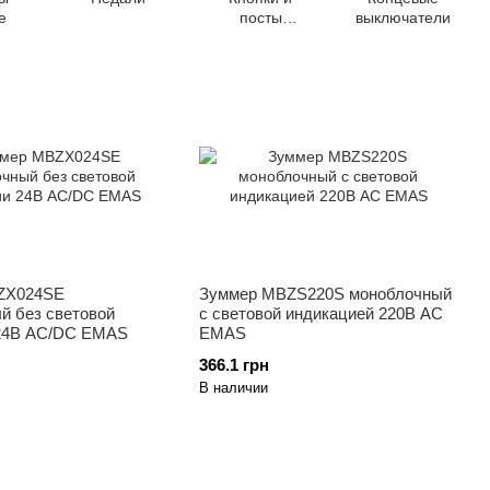
е
посты
выключатели
кнопочные
ZX024SE
Зуммер MBZS220S моноблочный
й без световой
c световой индикацией 220В AC
24В AC/DC EMAS
EMAS
366.1 грн
В наличии