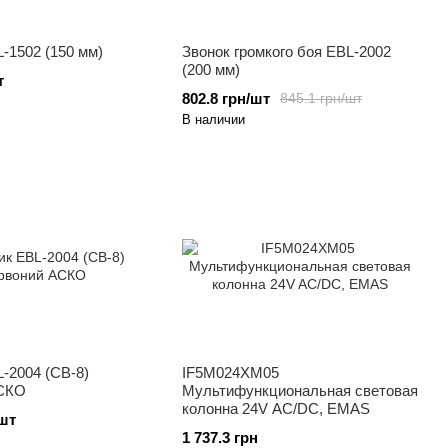
-1502 (150 мм)
Звонок громкого боя EBL-2002
(200 мм)
т
802.8 грн/шт
845.1 грн/шт
В наличии
-2004 (CB-8)
IF5M024XM05
АСКО
Мультифункциональная световая
колонна 24V AC/DC, EMAS
/шт
1 737.3 грн