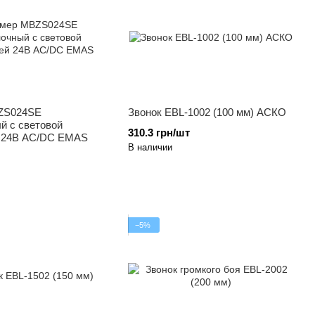
ZS024SE
Звонок EBL-1002 (100 мм) АСКО
й c световой
310.3 грн/шт
 24В AC/DC EMAS
В наличии
−5%