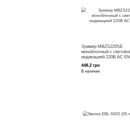
Зуммер MBZS220SE
моноблочный c светово
индикацией 220В AC E
448.2 грн
В наличии