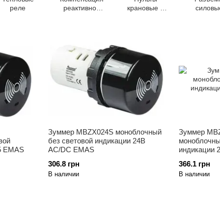
реле
реактивной
крановые и
силовы
мощности
тельферные
Зуммер MBZX024S моноблочный
Зуммер MB
вой
без световой индикации 24В
моноблочны
65 EMAS
AC/DC EMAS
индикации 
306.8 грн
366.1 грн
В наличии
В наличии