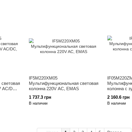
IF5M220XM05
IF05M220Z
 световая
Мультифункциональная световая
Мультифунк
V AC/DC,
колонна 220V AC, EMAS
колонна с 
EMAS
1 737.3 грн
2 160.6 грн
В наличии
В наличии