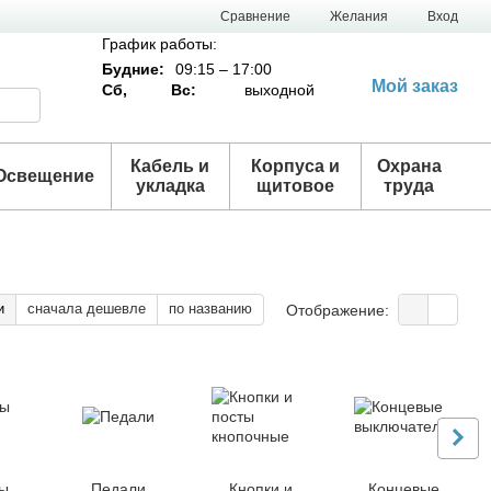
Сравнение
Желания
Вход
График работы:
Будние:
09:15 – 17:00
Мой заказ
Сб,
Вс:
выходной
Кабель и
Корпуса и
Охрана
Освещение
укладка
щитовое
труда
и
сначала дешевле
по названию
Отображение:
ы
Педали
Кнопки и
Концевые