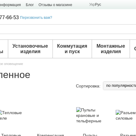
Укр
Рус
 информация
Блог
Отзывы о магазине
77-66-53
Перезвонить вам?
и
Установочные
Коммутация
Монтажные
ры
изделия
и пуск
изделия
ое оповещение
ленное
по популярност
Сортировка:
Тепловые
Компенсация
Пульты
Разъем