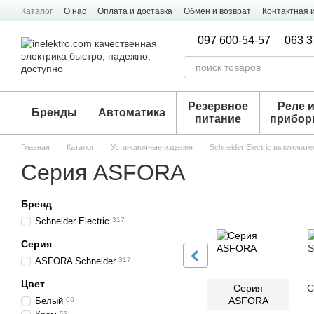
Перейти к основному контенту
Каталог
О нас
Оплата и доставка
Обмен и возврат
Контактная
097 600-54-57
063 3
Резервное
Реле 
Бренды
Автоматика
питание
прибо
Главная
Каталог
Установочные изделия
Schneider Electric выключат
Серия ASFORA
Бренд
Schneider Electric
317
Серия
ASFORA Schneider
317
Цвет
Серия
С
ASFORA
Белый
66
53