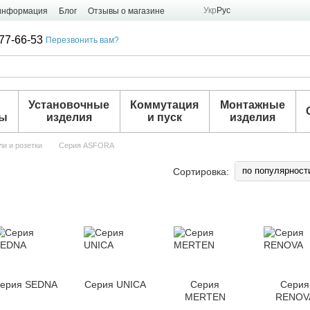
Укр
Рус
 информация
Блог
Отзывы о магазине
77-66-53
Перезвонить вам?
и
Установочные
Коммутация
Монтажные
ры
изделия
и пуск
изделия
ели и розетки
Серия ASFORA
по популярност
Сортировка:
ерия SEDNA
Серия UNICA
Серия
Серия
MERTEN
RENOV