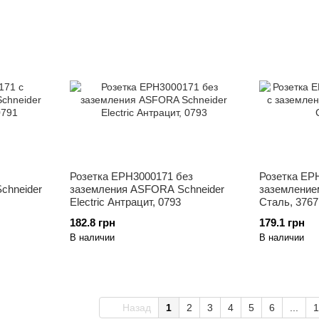
Розетка EPH3000171 без
Розетка ЕР
chneider
заземления ASFORA Schneider
заземлением
Electric Антрацит, 0793
Сталь, 3767
182.8 грн
179.1 грн
В наличии
В наличии
Назад
1
2
3
4
5
6
...
1