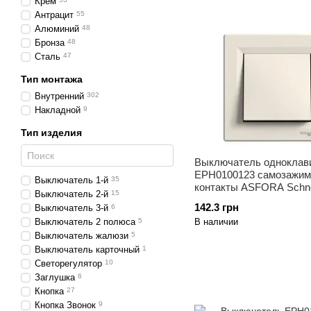
Крем
Антрацит
55
Алюминий
48
Бронза
48
Сталь
47
Тип монтажа
Внутренний
302
Накладной
9
Тип изделия
Выключатель однокла
EPH0100123 самозажи
Выключатель 1-й
35
контакты ASFORA Schne
Выключатель 2-й
15
Electric Крем, 0597
142.3 грн
Выключатель 3-й
6
В наличии
Выключатель 2 полюса
5
Выключатель жалюзи
5
Выключатель карточный
1
Светорегулятор
10
Заглушка
6
Кнопка
27
Кнопка Звонок
9