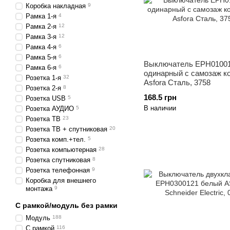
Коробка накладная
9
Рамка 1-я
4
Рамка 2-я
12
Рамка 3-я
12
Рамка 4-я
6
Рамка 5-я
6
Выключатель ЕРН0100
Рамка 6-я
6
одинарный с самозаж к
Розетка 1-я
32
Asfora Сталь, 3758
Розетка 2-я
8
168.5 грн
Розетка USB
5
В наличии
Розетка АУДИО
5
Розетка ТВ
23
Розетка ТВ + спутниковая
20
Розетка комп.+тел.
5
Розетка компьютерная
28
Розетка спутниковая
8
Розетка телефонная
9
Коробка для внешнего
монтажа
9
С рамкой/модуль без рамки
Модуль
188
С рамкой
116