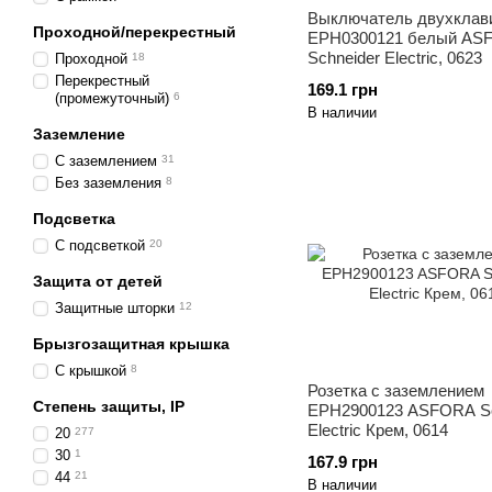
Выключатель двухкла
Проходной/перекрестный
EPH0300121 белый AS
Schneider Electric, 0623
Проходной
18
Перекрестный
169.1 грн
(промежуточный)
6
В наличии
Заземление
С заземлением
31
Без заземления
8
Подсветка
С подсветкой
20
Защита от детей
Защитные шторки
12
Брызгозащитная крышка
С крышкой
8
Розетка с заземлением
Степень защиты, ІР
EPH2900123 ASFORA Sc
Electric Крем, 0614
20
277
30
1
167.9 грн
44
21
В наличии