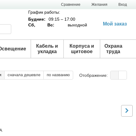
Сравнение
Желания
Вход
График работы:
Будние:
09:15 – 17:00
Мой заказ
Сб,
Вс:
выходной
Кабель и
Корпуса и
Охрана
Освещение
укладка
щитовое
труда
и
сначала дешевле
по названию
Отображение:
A