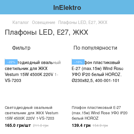
InElektro
Каталог
Освещение
Плафоны LED, Е27, ЖКХ
Плафоны LED, Е27, ЖКХ
Фильтр
По популярности
−22%
−10%
Светодиодный овальный
Плафон пластиковый Е-27
светильник для ЖКХ Vestum
(max.15w) Wind Rose УФО ІР20
15W 4500K 220V 1-VS-7203
белый HOROZ
165.0 грн/шт
139.4 грн
211.0 грн
154.9 грн