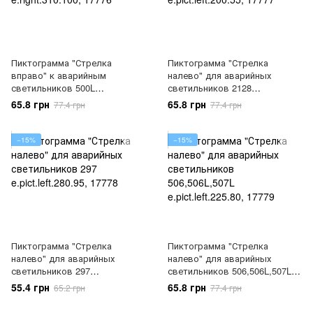
Пиктограмма "Стрелка
Пиктограмма "Стрелка
вправо" к аварийным
налево" для аварийных
светильников 500L
светильников 2128
e.right.310.100, 17776
e.pict.left.200.55, 17777
65.8 грн
65.8 грн
77.4 грн
77.4 грн
−15%
−15%
Пиктограмма "Стрелка
Пиктограмма "Стрелка
налево" для аварийных
налево" для аварийных
светильников 297
светильников 506,506L,507L
e.pict.left.280.95, 17778
e.pict.left.225.80, 17779
55.4 грн
65.8 грн
65.2 грн
77.4 грн