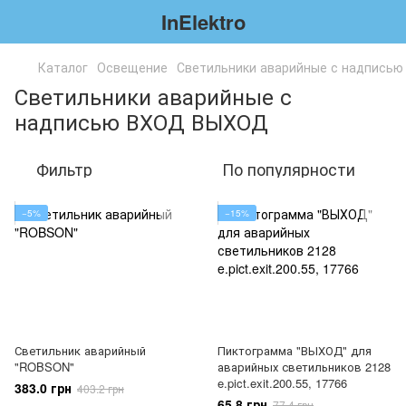
InElektro
Каталог
Освещение
Светильники аварийные с надпись
Светильники аварийные с
надписью ВХОД ВЫХОД
Фильтр
По популярности
−5%
−15%
Светильник аварийный
Пиктограмма "ВЫХОД" для
"ROBSON"
аварийных светильников 2128
e.pict.exit.200.55, 17766
383.0 грн
403.2 грн
65.8 грн
77.4 грн