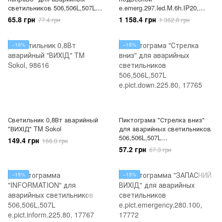
светильников 506,506L,507L
e.emerg.297.led.M.6h.IP20,
e.pict.right.225.80, 17782
постоянный, 6 часов, 18173
65.8 грн
1 158.4 грн
77.4 грн
1 362.8 грн
−10%
−15%
Светильник 0,8Вт аварийный
Пиктограма "Стрелка вниз"
"ВИХІД" TM Sokol
для аварийных светильников
506,506L,507L
149.4 грн
166.0 грн
e.pict.down.225.80, 17765
57.2 грн
67.3 грн
−15%
−15%