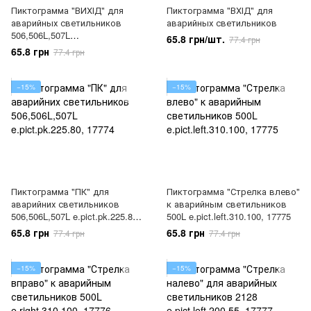
Пиктограмма "ВИХІД" для
Пиктограмма "ВХІД" для
аварийных светильников
аварийных светильников
506,506L,507L
65.8 грн/шт.
77.4 грн
e.pict.exit.225.80, 17770
65.8 грн
77.4 грн
−15%
−15%
Пиктограмма "ПК" для
Пиктограмма "Стрелка влево"
аварийних светильников
к аварийным светильников
506,506L,507L e.pict.pk.225.80,
500L e.pict.left.310.100, 17775
17774
65.8 грн
65.8 грн
77.4 грн
77.4 грн
−15%
−15%