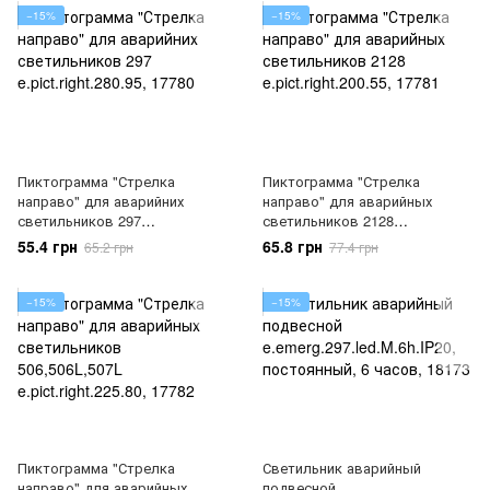
−15%
−15%
Пиктограмма "Стрелка
Пиктограмма "Стрелка
направо" для аварийних
направо" для аварийных
светильников 297
светильников 2128
e.pict.right.280.95, 17780
e.pict.right.200.55, 17781
55.4 грн
65.8 грн
65.2 грн
77.4 грн
−15%
−15%
Пиктограмма "Стрелка
Светильник аварийный
направо" для аварийных
подвесной