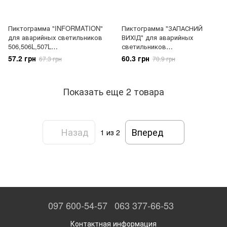
Пиктограмма "INFORMATION"
Пиктограмма "ЗАПАСНИЙ
для аварийных светильников
ВИХІД" для аварийных
506,506L,507L
светильников
e.pict.inform.225.80, 17767
e.pict.emergency.280.100, 17772
57.2 грн
60.3 грн
67.3 грн
70.9 грн
Показать еще 2 товара
Назад
Вперед
1
из 2
097 600-54-57
063 377-66-53
Контактная информация