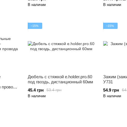
В наличии
В наличии
−15%
−15%
е
Дюбель с стяжкой e.holder.pro.60
Зажим (зажи
под гвоздь, дистанционный 60мм
У731
ля провода
45.4 грн
54.9 грн
53.4 грн
64
В наличии
В наличии