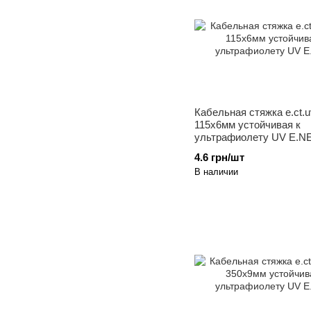
Кабельная стяжка e.ct.uv
115x6мм устойчивая к
ультрафиолету UV E.N
4.6 грн/шт
В наличии