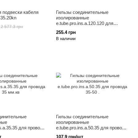
я подвески кабеля
Гильзы соединительные
.35.20kn
изолированные
e.tube.pro.ins.a.120.120 для
2 577.3 грн
провода 120 .
255.4 грн
В наличии
динительные
Гильзы соединительные
ные
изолированные
ns.a.35.35 для провода
e.tube.pro.ins.a.50.35 для провода
35-50 .
т
107.9 грн/шт