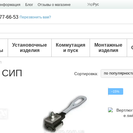
Укр
Рус
 информация
Блог
Отзывы о магазине
77-66-53
Перезвонить вам?
и
Установочные
Коммутация
Монтажные
ры
изделия
и пуск
изделия
П
я СИП
по популярност
Сортировка:
−15%