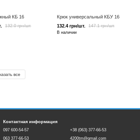
жный КБ 16
Крюк универсальный КБУ 16
.
132.4 грн/шт.
132.0 грн/шт.
147.1 грн/шт.
В наличии
казать все
Контактная информация
097 600-54-57
+38 (063) 377-66-53
063 377-66-53
4200tm@gmail.com