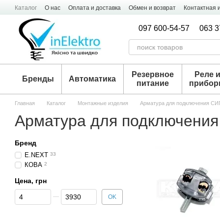
Перейти к основному контенту
Каталог
О нас
Оплата и доставка
Обмен и возврат
Контактная
097 600-54-57
063 3
Резервное
Реле 
Бренды
Автоматика
питание
прибо
Главная
Каталог
Монтажные изделия
Арматура для подключения СИ
Арматура для подключени
Бренд
E.NEXT
33
КОВА
2
Цена, грн
От Цена, грн
До Цена, грн
OK