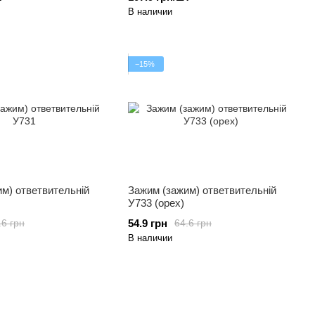
В наличии
−15%
м) ответвительній
Зажим (зажим) ответвительній
У733 (орех)
54.9 грн
.6 грн
64.6 грн
В наличии