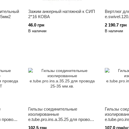
ительный
Зажим анкерный натяжной к СИП
Вертлюг дл
35мм2
2*16 КОВА
e.swivel.120
46.0 грн
2 190.7 грн
В наличии
В наличии
е
Гильзы соединительные
Гильзы сое
изолированные
изолирован
ля провода
e.tube.pro.ins.a.35.25 для провода
e.tube.pro.i
25-35 мм.кв.
35 мм.кв
102.5 грн
107.0 грн/ш