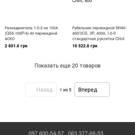
Разъединитель 1-0-2 на 100А
Рубильник перекидной NH40-
(QS5-100P/4) 4п перекидной
400/3CS, 3P, 400А, I-0-II
АСКО
стандартная рукоятка Chint
2 601.6 грн
16 522.8 грн
Показать еще 20 товаров
Назад
Вперед
1
из 5
097 600-54-57
063 377-66-53