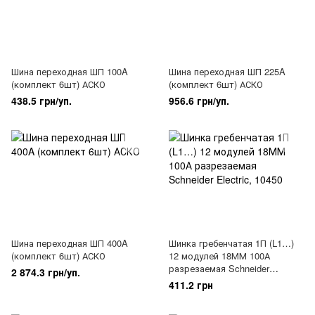
Шина переходная ШП 100A
Шина переходная ШП 225A
(комплект 6шт) АСКО
(комплект 6шт) АСКО
438.5 грн/уп.
956.6 грн/уп.
Шина переходная ШП 400A
Шинка гребенчатая 1П (L1…)
(комплект 6шт) АСКО
12 модулей 18ММ 100А
разрезаемая Schneider
2 874.3 грн/уп.
Electric, 10450
411.2 грн