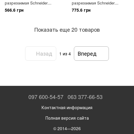
разрезаемая Schneider
разрезаемая Schneider
Electric, 10453
Electric, 10454
566.6 грн
775.6 грн
Показать еще 20 товаров
Назад
Вперед
1
из 4
097 600-54-57
063 377-66-53
Контактная информация
Полная версия сайта
© 2014—2026