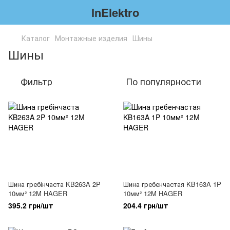
InElektro
Каталог
Монтажные изделия
Шины
Шины
Фильтр
По популярности
Шина гребінчаста KB263A 2P
Шина гребенчастая KB163A 1P
10мм² 12M HAGER
10мм² 12M HAGER
395.2 грн/шт
204.4 грн/шт