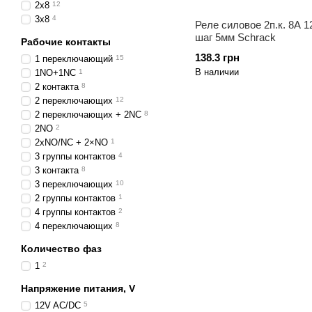
2х8
12
3х8
4
Реле силовое 2п.к. 8A 
шаг 5мм Schrack
Рабочие контакты
138.3 грн
1 переключающий
15
В наличии
1NO+1NC
1
2 контакта
8
2 переключающих
12
2 переключающих + 2NC
8
2NO
2
2xNO/NC + 2×NO
1
3 группы контактов
4
3 контакта
8
3 переключающих
10
2 группы контактов
1
4 группы контактов
2
4 переключающих
8
Количество фаз
1
2
Напряжение питания, V
12V AC/DC
5