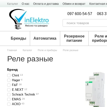
Перейти к основному контенту
Каталог
О нас
Оплата и доставка
Обмен и возврат
Контактная
097 600-54-57
063 3
Резервное
Реле 
Бренды
Автоматика
питание
прибо
Главная
Каталог
Реле и приборы
Реле разные
Реле разные
Бренд
Chint
13
Hager
4
F&F
36
E.NEXT
12
Schrack Technik
97
EMAS
26
АСКО
43