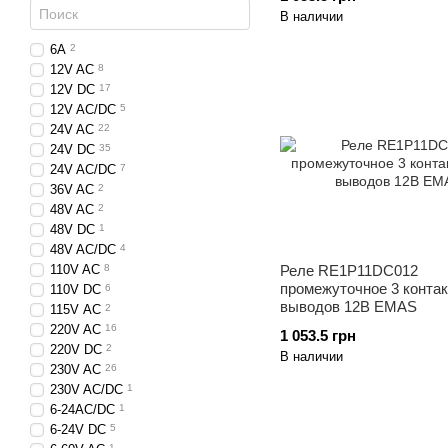
В наличии
6А
2
12V AC
8
12V DC
17
12V AC/DC
5
24V AC
22
24V DC
35
24V AC/DC
7
36V AC
2
48V AC
2
48V DC
1
48V AC/DC
4
Реле RE1P11DC012
110V AC
8
промежуточное 3 контак
110V DC
6
выводов 12В EMAS
115V АС
2
220V AC
16
1 053.5 грн
220V DC
2
В наличии
230V AC
26
230V AC/DC
1
6-24AC/DC
1
6-24V DC
5
1