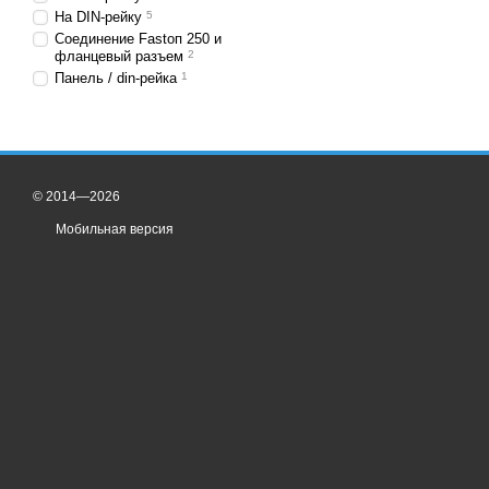
На DIN-рейку
5
Соединение Fаstоп 250 и
фланцевый разъем
2
Панель / din-рейка
1
© 2014—2026
Мобильная версия