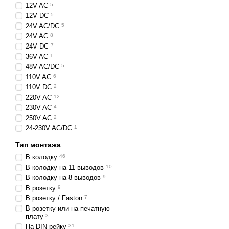
12V AC
5
12V DC
5
24V AC/DC
5
24V AC
8
24V DC
7
36V AC
1
48V AC/DC
5
110V AC
6
110V DC
2
220V AC
12
230V AC
4
250V AC
2
24-230V AC/DC
1
Тип монтажа
В колодку
46
В колодку на 11 выводов
10
В колодку на 8 выводов
9
В розетку
9
В розетку / Faston
7
В розетку или на печатную
плату
3
На DIN рейку
31