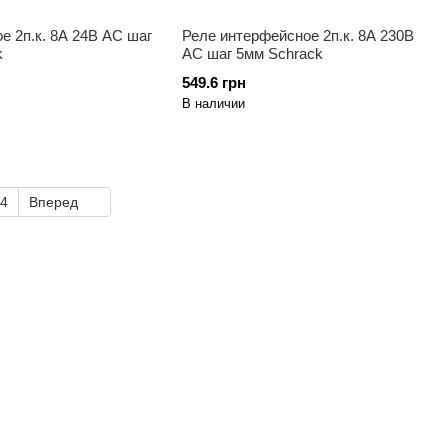
е 2п.к. 8A 24B АС шаг
Реле интерфейсное 2п.к. 8А 230В
k
AC шаг 5мм Schrack
549.6 грн
В наличии
4
Вперед