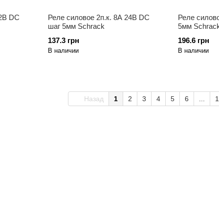
12B DC
Реле силовое 2п.к. 8A 24B DC
Реле силово
шаг 5мм Schrack
5мм Schrac
137.3 грн
196.6 грн
В наличии
В наличии
Назад
1
2
3
4
5
6
...
1