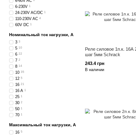
6-60V AC
6-230V
1
24-230V AC/DC
1
110-230V AC
4
60V DC
1
Номинальный ток нагрузки, А
3
3
5
10
Реле силовое 1п.к. 16A
6
22
шаг 5мм Schrack
7
2
243.4 грн
8
14
В наличии
10
35
12
5
16
21
16 A
1
25
1
30
2
50
1
70
1
Максимальный ток нагрузки, А
16
5