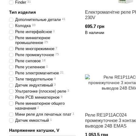
Finder
31
Електромагнітне реле P
Тип изделия
230V
Дополнительные детали
41
Колодка
33
695.7 грн
Реле интерфейсное
1
В наличии
Реле миниатюрное
промышленное
25
Реле многорежимное
7
Реле промежуточное
75
Реле силовое
18
Реле усиленное
1
Реле электромагнитное
21
Теле твердотельное
4
Датчик индуктивный
3
Ультратонке (плоское) реле
3
Реле PCB миниатюрное
9
Реле миниатюрное общего
назначения
2
Мини реле для печатных плат
1
Реле RE1P11AC024
промежуточное 3 контак
Датчик емкостный
1
выводов 24В EMAS
Напряжение катушки, V
1 053.5 грн