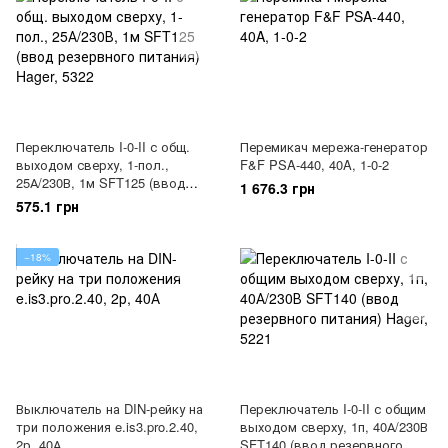
Переключатель I-0-II с общ.
Перемикач мережа-генератор
выходом сверху, 1-пол.,
F&F PSA-440, 40A, 1-0-2
25А/230В, 1м SFT125 (ввод
1 676.3 грн
резервного питания) Hager,
575.1 грн
5322
−18%
Выключатель на DIN-рейку на
Переключатель I-0-II с общим
три положения e.is3.pro.2.40,
выходом сверху, 1п, 40А/230В
2р, 40А
SFT140 (ввод резервного