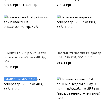
питания) Hager, 5221
394.0 грн/шт
700.4 грн
479.6 грн
Вимикач на DIN-рейку на три
Перемикач мережа-генератор
положення e.is3.pro.4.40, 4р,
F&F PSA-263, 63A, 1-0-2
40А
967.1 грн
969.6 грн
БЕСПЛАТНАЯ ДОСТАВКА