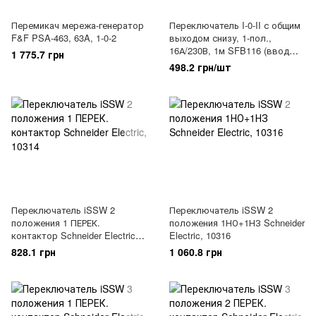
Перемикач мережа-генератор
Переключатель I-0-II с общим
F&F PSA-463, 63A, 1-0-2
выходом снизу, 1-пол.,
16А/230В, 1м SFB116 (ввод
1 775.7 грн
резервного питания), 5293
498.2 грн/шт
Переключатель iSSW 2
Переключатель iSSW 2
положения 1 ПЕРЕК.
положения 1НО+1НЗ Schneider
контактор Schneider Electric,
Electric, 10316
10314
828.1 грн
1 060.8 грн