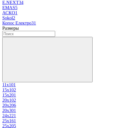
E.NEXT
34
EMAS
5
АСКО
1
Sokol
2
Копос Електро
31
Размеры
11х10
1
15х10
2
15х20
1
20х10
2
20х20
6
20х30
1
24х22
1
25х16
1
25х20
5