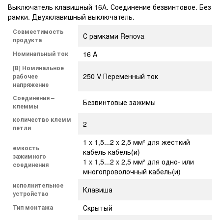
Выключатель клавишный 16А. Соединение безвинтовое. Без
рамки. Двухклавишный выключатель.
Совместимость
С рамками Renova
продукта
Номинальный ток
16 A
[В] Номинальное
250 V Переменный ток
рабочее
напряжение
Соединения –
Безвинтовые зажимы
клеммы
количество клемм
2
петли
1 x 1,5...2 x 2,5 мм² для жесткий
емкость
кабель кабель(и)
зажимного
1 x 1,5...2 x 2,5 мм² для одно- или
соединения
многопроволочный кабель(и)
исполнительное
Клавиша
устройство
Тип монтажа
Скрытый