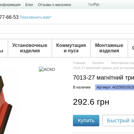
Укр
Рус
 информация
Блог
Отзывы о магазине
77-66-53
Перезвонить вам?
и
Установочные
Коммутация
Монтажные
ры
изделия
и пуск
изделия
Главная
Каталог
Монтажные из
7013-27 магнітний тримач для інструме
7013-27 магнітний тр
В наличии
Артикул: A020002002
292.6 грн
Купить
Быстрый з