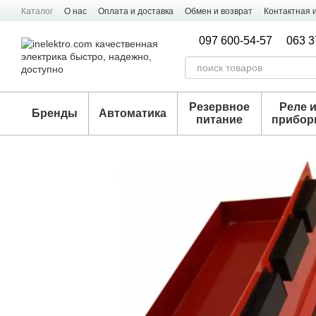
Перейти к основному контенту
Каталог
О нас
Оплата и доставка
Обмен и возврат
Контактная
097 600-54-57
063 3
Резервное
Реле 
Бренды
Автоматика
питание
прибо