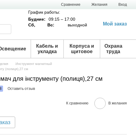
Сравнение
Желания
Вход
График работы:
Будние:
09:15 – 17:00
Мой заказ
Сб,
Вс:
выходной
Кабель и
Корпуса и
Охрана
Освещение
укладка
щитовое
труда
делия
Инструмент магнитный
нту (полиця),27 см
имач для інструменту (полиця),27 см
8
Оставить отзыв
К сравнению
В желания
аказ