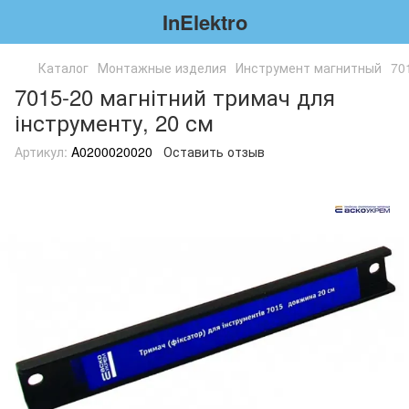
InElektro
Каталог
Монтажные изделия
Инструмент магнитный
70
7015-20 магнітний тримач для
інструменту, 20 см
Артикул:
A0200020020
Оставить отзыв