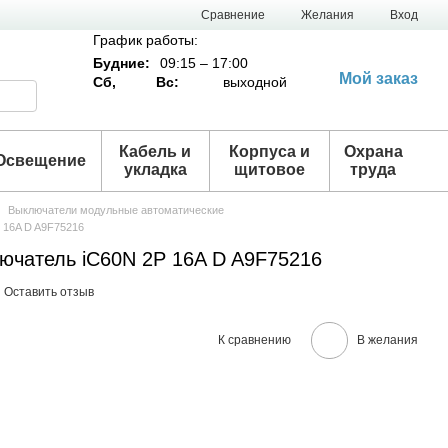
Сравнение
Желания
Вход
График работы:
Будние:
09:15 – 17:00
Мой заказ
Сб,
Вс:
выходной
Кабель и
Корпуса и
Охрана
Освещение
укладка
щитовое
труда
Выключатели модульные автоматические
 16A D A9F75216
ючатель iC60N 2P 16A D A9F75216
Оставить отзыв
К сравнению
В желания