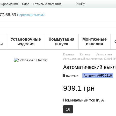
Укр
Рус
 информация
Блог
Отзывы о магазине
77-66-53
Перезвонить вам?
и
Установочные
Коммутация
Монтажные
ры
изделия
и пуск
изделия
Главная
Каталог
Автоматика
Автоматический выключатель iC60N 2P
Автоматический выкл
В наличии
Артикул: A9F75216
939.1 грн
Номинальный ток In, А
16