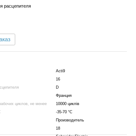
я расцепителя
аказ
Acti9
16
асцепителя
D
Франция
рабочих циклов, не менее
10000 циклів
С
-35-70 °C
Производитель
18