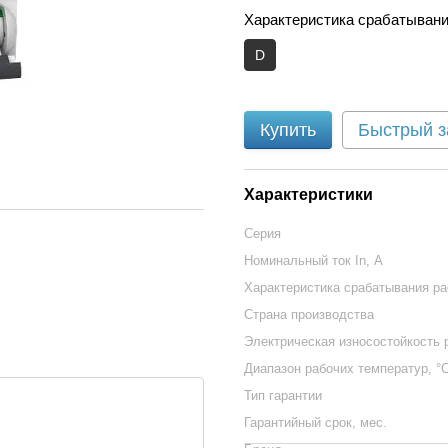
Характеристика срабатывани
D
Купить
Быстрый з
Характеристики
Серия
Номинальный ток In, А
Характеристика срабатывания р
Страна производства
Электрическая износостойкость 
Диапазон рабочих температур, °
Тип гарантии
Гарантийный срок, мес.