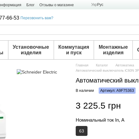
Укр
Рус
 информация
Блог
Отзывы о магазине
77-66-53
Перезвонить вам?
и
Установочные
Коммутация
Монтажные
ры
изделия
и пуск
изделия
Главная
Каталог
Автоматика
Автоматический выключатель iC60N 3P
Автоматический выкл
В наличии
Артикул: A9F75363
3 225.5 грн
Номинальный ток In, А
63