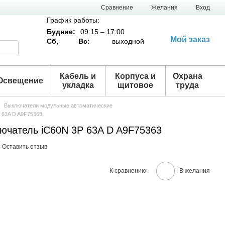
Сравнение
Желания
Вход
График работы:
Будние:
09:15 – 17:00
Мой заказ
Сб,
Вс:
выходной
Кабель и
Корпуса и
Охрана
Освещение
укладка
щитовое
труда
Выключатели модульные автоматические
 63A D A9F75363
ючатель iC60N 3P 63A D A9F75363
Оставить отзыв
К сравнению
В желания