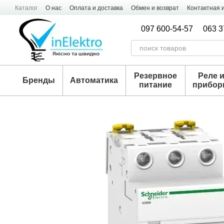
Перейти к основному контенту
Каталог
О нас
Оплата и доставка
Обмен и возврат
Контактная
097 600-54-57
063 3
Резервное
Реле 
Бренды
Автоматика
питание
прибо