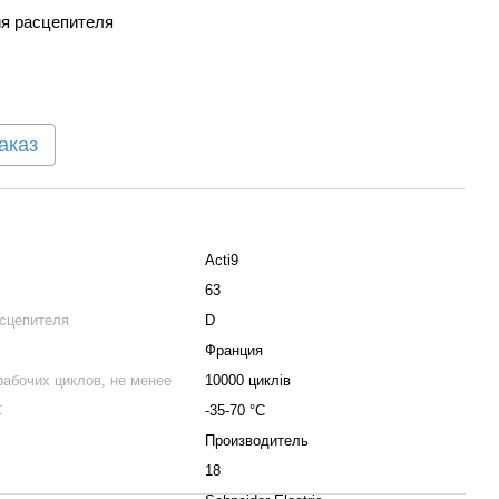
я расцепителя
аказ
Acti9
63
асцепителя
D
Франция
рабочих циклов, не менее
10000 циклів
С
-35-70 °C
Производитель
18