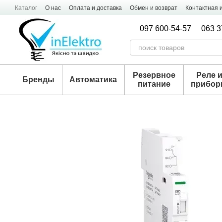
Перейти к основному контенту
Каталог
О нас
Оплата и доставка
Обмен и возврат
Контактная
097 600-54-57
063 3
Резервное
Реле 
Бренды
Автоматика
питание
прибо