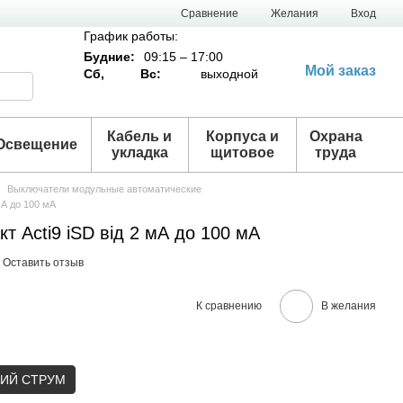
Сравнение
Желания
Вход
График работы:
Будние:
09:15 – 17:00
Мой заказ
Сб,
Вс:
выходной
Кабель и
Корпуса и
Охрана
Освещение
укладка
щитовое
труда
Выключатели модульные автоматические
мА до 100 мА
т Acti9 iSD від 2 мА до 100 мА
Оставить отзыв
К сравнению
В желания
ЙНИЙ СТРУМ