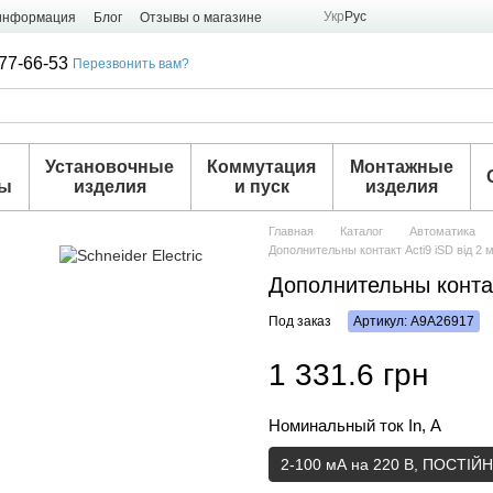
Укр
Рус
 информация
Блог
Отзывы о магазине
77-66-53
Перезвонить вам?
и
Установочные
Коммутация
Монтажные
ры
изделия
и пуск
изделия
Главная
Каталог
Автоматика
Дополнительны контакт Acti9 iSD від 2 
Дополнительны контак
Под заказ
Артикул: A9A26917
1 331.6 грн
Номинальный ток In, А
2-100 мА на 220 В, ПОСТІ