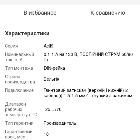
В избранное
К сравнению
Характеристики
Серия
Acti9
Номинальный
0.1-1 А на 130 В, ПОСТІЙНИЙ СТРУМ 50/60
ток In, А
Гц
Тип монтажа
DIN-рейка
Страна
Бельгія
производства
Подключение
Гвинтовий затискач (верхній і нижній) 2
кабель(і) 1.5-1.5 мм? - гнучкий з зажимом
Диапазон
рабочих
-25...+70
температур, °С
Тип гарантии
Производитель
Гарантийный
18
срок, мес.