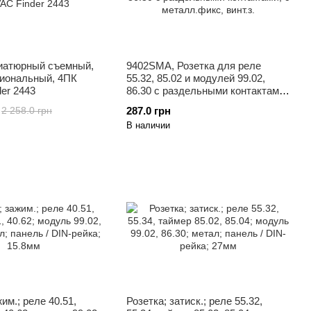
иатюрный съемный,
9402SMA, Розетка для реле
иональный, 4ПК
55.32, 85.02 и модулей 99.02,
er 2443
86.30 с раздельными контактами;
с металл.фикс, винт.з.
287.0 грн
2 258.0 грн
В наличии
им.; реле 40.51,
Розетка; затиск.; реле 55.32,