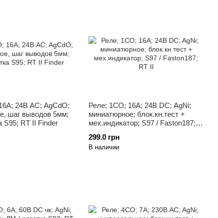
16A; 24В AC; AgCdO;
Реле; 1CO; 16A; 24В DC; AgNi;
е, шаг выводов 5мм;
миниатюрное; блок.кн.тест +
 S95; RT II Finder
мех.индикатор; S97 / Faston187;
RT II
299.0 грн
В наличии