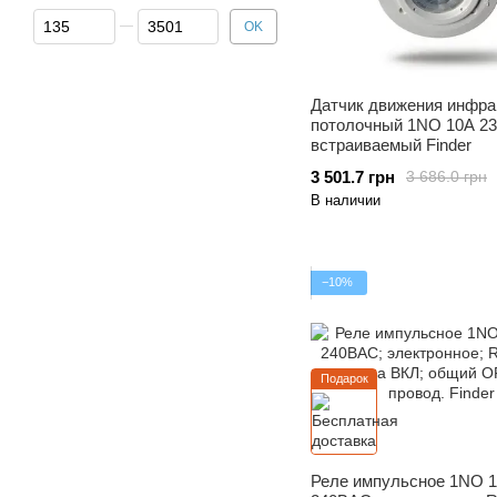
От Цена, грн
До Цена, грн
OK
Датчик движения инфр
потолочный 1NO 10A 2
встраиваемый Finder
3 501.7 грн
3 686.0 грн
В наличии
−10%
Подарок
Реле импульсное 1NO 1