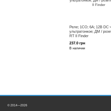
Реле; 1CO; 6A; 12В DC ч
ультратонкое; ДМ / розе
RT II Finder
237.0 грн
В наличии
© 2014—2026