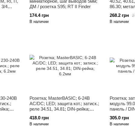
, RI, IT,
миниатюрное, шаг выводов 5мм;
40.52, 40.61
 3/4
ДМ / розетка S95; RT II Finder
86.30; метал
15.8мм
174.4 грн
268.2 грн
2
В наличии
В наличии
230-240В
Розетка; MasterBASIC; 6-24В
Розетка; зат
тиск.;
AC/DC; LED; защита кот.; затиск.;
модуль 99.02
ейка;
реле 34.51, 34.81; DIN-рейка;
панель / DI
6.2мм
418.0 грн
305.0 грн
В наличии
В наличии