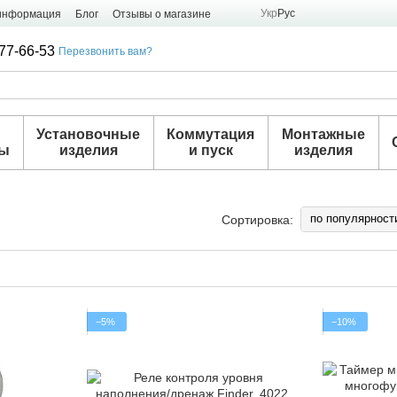
Укр
Рус
 информация
Блог
Отзывы о магазине
77-66-53
Перезвонить вам?
и
Установочные
Коммутация
Монтажные
ры
изделия
и пуск
изделия
по популярност
Сортировка:
−5%
−10%