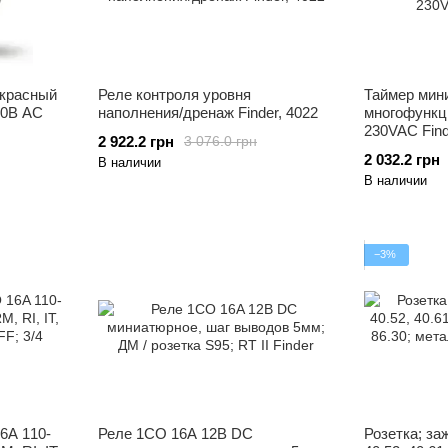
акрасный
Реле контроля уровня
Таймер мин
30В AC
наполнения/дренаж Finder, 4022
многофункц
230VAC Find
2 922.2 грн
3 076.0 грн
2 032.2 грн
В наличии
В наличии
−3%
6A 110-
Реле 1CO 16A 12В DC
Розетка; заж