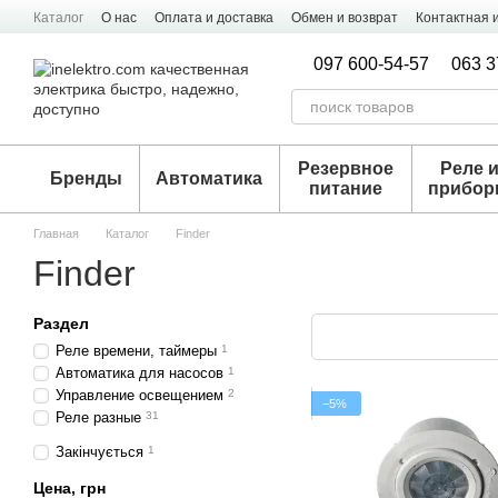
Перейти к основному контенту
Каталог
О нас
Оплата и доставка
Обмен и возврат
Контактная
097 600-54-57
063 3
Резервное
Реле 
Бренды
Автоматика
питание
прибо
Главная
Каталог
Finder
Finder
Раздел
Реле времени, таймеры
1
Автоматика для насосов
1
Управление освещением
2
−5%
Реле разные
31
Закінчується
1
Цена, грн