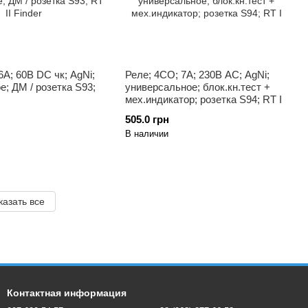
6A; 60В DC чк; AgNi;
Реле; 4CO; 7A; 230В AC; AgNi;
е; ДМ / розетка S93;
универсальное; блок.кн.тест +
мех.индикатор; розетка S94; RT I
505.0 грн
В наличии
казать все
Контактная информация