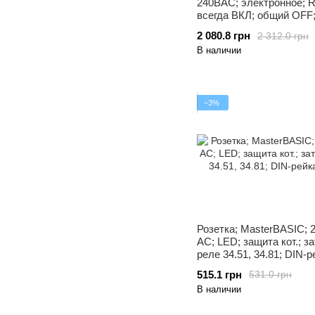
240ВAC; электронное; RM
всегда ВКЛ; общий OFF;
провод. Finder
2 080.8 грн
2 312.0 грн
В наличии
−3%
Розетка; MasterBASIC; 
AC; LED; защита кот.; за
реле 34.51, 34.81; DIN-р
6.2мм
515.1 грн
531.0 грн
В наличии