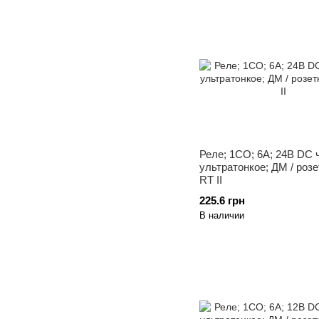
Реле; 1CO; 6A; 24В DC ч
ультратонкое; ДМ / розе
RT II
225.6 грн
В наличии