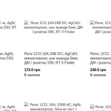
к; AgNi;
Реле 1CO 16A 24В DC; AgCdO;
Реле; 1CO; 
тка S93;
миниатюрное; шаг вывода 5мм;
миниатюрно
ДМ / розетка S95; RT II Finder
ДМ / розетка
173.0 грн
240.0 грн
В наличии
В наличии