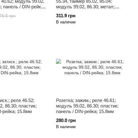
, 40.62; модуль 99.02,
55.34, таймер 85.02, 85.04;
; панель / DIN-рейка;
модуль 99.02, 86.30; метал;
панель / DIN-рейка; 27мм
311.9 грн
76.5 грн
В наличии
иск.; реле 46.52;
Розетка; зажим.; реле 46.61;
, 86.30; пластик;
модуль 99.02, 86.30; пластик;
N-рейка; 15.8мм
панель / DIN-рейка; 15.8мм
280.0 грн
В наличии