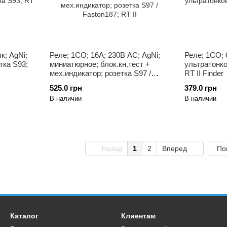
к; AgNi;
Реле; 1CO; 16A; 230В AC; AgNi;
Реле; 1CO; 
тка S93;
миниатюрное; блок.кн.тест +
ультратонко
мех.индикатор; розетка S97 /
RT II Finder
Faston187; RT II
525.0 грн
379.0 грн
В наличии
В наличии
Назад
1
2
Вперед
По
Каталог
Клиентам